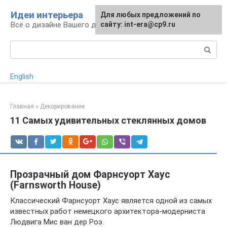
Перейти
Идеи интерьера
Для любых предложений по
к
Всё о дизайне Вашего дома
сайту: int-era@cp9.ru
контенту
Поиск:
English
Главная
»
Декорирование
11 Самых удивительных стеклянных домов
Прозрачный дом Фарнсуорт Хаус
(Farnsworth House)
Классический Фарнсуорт Хаус является одной из самых
известных работ немецкого архитектора-модерниста
Людвига Мис ван дер Роэ.