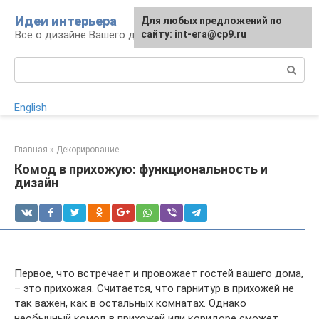
Перейти
Идеи интерьера
Для любых предложений по
к
Всё о дизайне Вашего дома
сайту: int-era@cp9.ru
контенту
Поиск:
English
Главная
»
Декорирование
Комод в прихожую: функциональность и
дизайн
Первое, что встречает и провожает гостей вашего дома,
– это прихожая. Считается, что гарнитур в прихожей не
так важен, как в остальных комнатах. Однако
необычный комод в прихожей или коридоре сможет