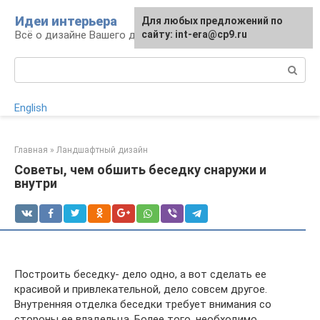
Перейти
Идеи интерьера
Для любых предложений по
к
Всё о дизайне Вашего дома
сайту: int-era@cp9.ru
контенту
Поиск:
English
Главная
»
Ландшафтный дизайн
Советы, чем обшить беседку снаружи и
внутри
Построить беседку- дело одно, а вот сделать ее
красивой и привлекательной, дело совсем другое.
Внутренняя отделка беседки требует внимания со
стороны ее владельца. Более того, необходимо