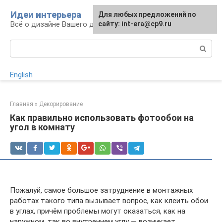
Перейти
Идеи интерьера
Для любых предложений по
к
Всё о дизайне Вашего дома
сайту: int-era@cp9.ru
контенту
Поиск:
English
Главная
»
Декорирование
Как правильно использовать фотообои на
угол в комнату
Пожалуй, самое большое затруднение в монтажных
работах такого типа вызывает вопрос, как клеить обои
в углах, причём проблемы могут оказаться, как на
наружном, так во внутреннем углу — возникает