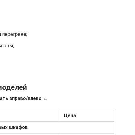
 перегреве;
верцы;
моделей
ать вправо/влево ↔
Цена
овых шкафов