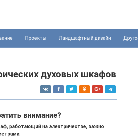
вание
Проекты
Ландшафтный дизайн
Друго
рических духовых шкафов
ратить внимание?
каф, работающий на электричестве, важно
метрами
: