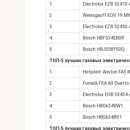
1
Electrolux EZB 52410 
2
Weissgauff EOV 19 M
3
Electrolux EZB 52430 
4
Bosch HBF534EB0R
5
Bosch HBJ558YS0Q
ТОП-5 лучших газовых электричес
1
Hotpoint-Ariston FA5 
2
Fornelli FEA 60 Duett
3
Electrolux EOB 53434
4
Bosch HBG634BW1
5
Bosch HBG634BS1
ТОП-5 лучших газовых электричес