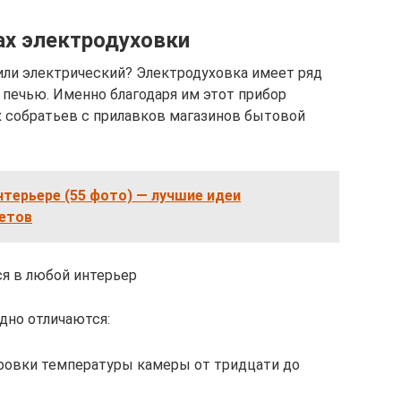
ах электродуховки
или электрический? Электродуховка имеет ряд
печью. Именно благодаря им этот прибор
 собратьев с прилавков магазинов бытовой
нтерьере (55 фото) — лучшие идеи
ветов
я в любой интерьер
но отличаются:
ровки температуры камеры от тридцати до