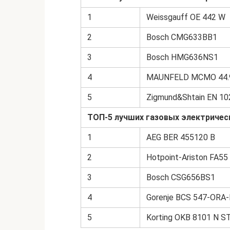
1
Weissgauff OE 442 W
2
Bosch CMG633BB1
3
Bosch HMG636NS1
4
MAUNFELD MCMO 44.
5
Zigmund&Shtain EN 10
ТОП-5 лучших газовых электричес
1
AEG BER 455120 B
2
Hotpoint-Ariston FA55 
3
Bosch CSG656BS1
4
Gorenje BCS 547-ORA-
5
Korting OKB 8101 N 