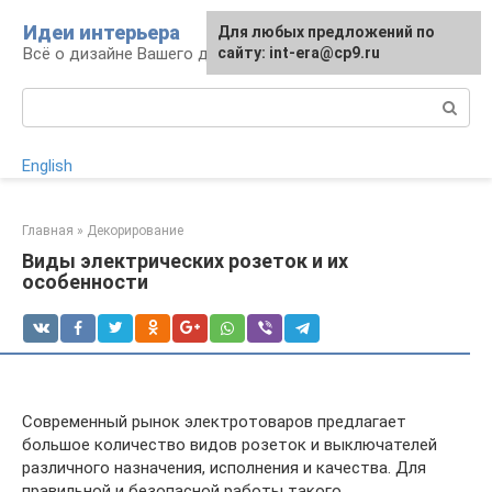
Перейти
Идеи интерьера
Для любых предложений по
к
Всё о дизайне Вашего дома
сайту: int-era@cp9.ru
контенту
Поиск:
English
Главная
»
Декорирование
Виды электрических розеток и их
особенности
Современный рынок электротоваров предлагает
большое количество видов розеток и выключателей
различного назначения, исполнения и качества. Для
правильной и безопасной работы такого