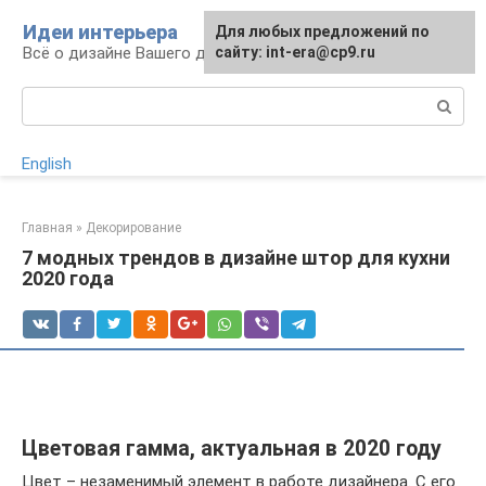
Перейти
Идеи интерьера
Для любых предложений по
к
Всё о дизайне Вашего дома
сайту: int-era@cp9.ru
контенту
Поиск:
English
Главная
»
Декорирование
7 модных трендов в дизайне штор для кухни
2020 года
Цветовая гамма, актуальная в 2020 году
Цвет – незаменимый элемент в работе дизайнера. С его