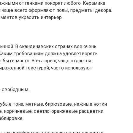
ежными оттенками покорят любого. Керамика
м чаще всего оформляют полы, предметы декора.
ментов украсить интерьер.
ичной. В скандинавских странах все очень
 Каким требованиям должна удовлетворять
 быть много. Во-вторых, чаще отдается
ыраженной текстурой, часто используют
о свободным.
убые тона, мятные, бирюзовые, нежные нотки
е, коричневые, светло-оранжевые расцветки.
еблировке.
бы для комфортного хранения ваших душевых