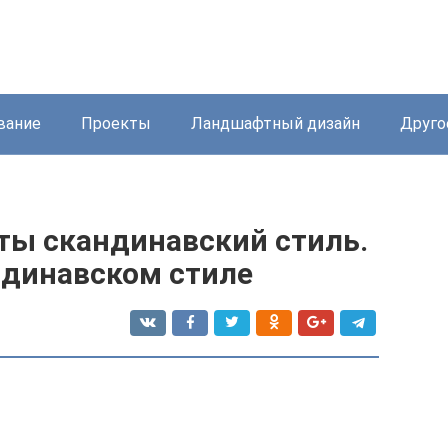
вание
Проекты
Ландшафтный дизайн
Друго
ты скандинавский стиль.
ндинавском стиле