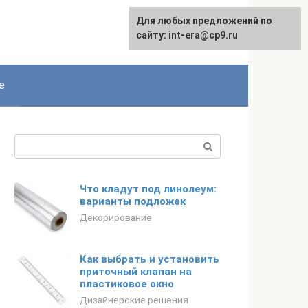
Для любых предложений по
English
сайту: int-era@cp9.ru
е
Поиск:
Что кладут под линолеум:
варианты подложек
Декорирование
Как выбрать и установить
приточный клапан на
пластиковое окно
Дизайнерские решения