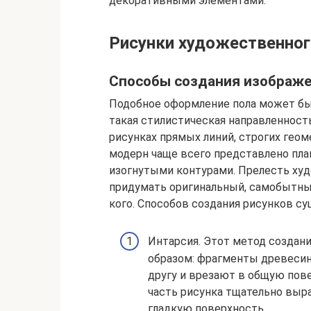
декоративными элементами.
Рисунки художественног
Способы создания изображ
Подобное оформление пола может быт
такая стилистическая направленност
рисунках прямых линий, строгих гео
модерн чаще всего представлено пл
изогнутыми контурами. Прелесть худ
придумать оригинальный, самобытный
кого. Способов создания рисунков с
Интарсия. Этот метод создан
образом: фрагменты древесин
другу и врезают в общую пове
часть рисунка тщательно выр
гладкую поверхность.