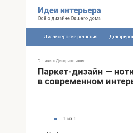
Перейти
Идеи интерьера
к
контенту
Всё о дизайне Вашего дома
Дизайнерские решения
Декориро
Главная
»
Декорирование
Паркет-дизайн — нотк
в современном интер
1 из 1