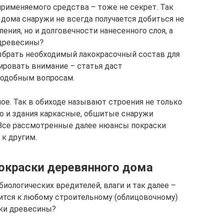
рименяемого средства – тоже не секрет. Так
 дома снаружи не всегда получается добиться не
ения, но и долговечности нанесенного слоя, а
 древесины?
выбрать необходимый лакокрасочный состав для
ировать внимание – статья даст
подобным вопросам.
е. Так в обиходе называют строения не только
 но и здания каркасные, обшитые снаружи
. Все рассмотренные далее нюансы покраски
 к другим.
окраски деревянного дома
иологических вредителей, влаги и так далее –
сится к любому строительному (облицовочному)
ски древесины?