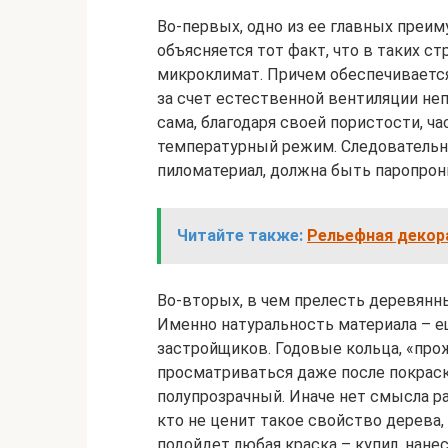
Во-первых, одно из ее главных преи
объясняется тот факт, что в таких с
микроклимат. Причем обеспечивается
за счет естественной вентиляции не
сама, благодаря своей пористости, ч
температурный режим. Следовательно,
пиломатериал, должна быть паропрон
Читайте также:
Рельефная декор
Во-вторых, в чем прелесть деревянн
Именно натуральность материала – е
застройщиков. Годовые кольца, «про
просматриваться даже после покраски
полупрозрачный. Иначе нет смысла ра
кто не ценит такое свойство дерева,
подойдет любая краска – купил, нанес,