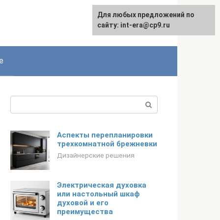
Для любых предложений по
English
сайту: int-era@cp9.ru
е
Поиск:
Аспекты перепланировки
трехкомнатной брежневки
Дизайнерские решения
Электрическая духовка
или настольный шкаф
духовой и его
преимущества