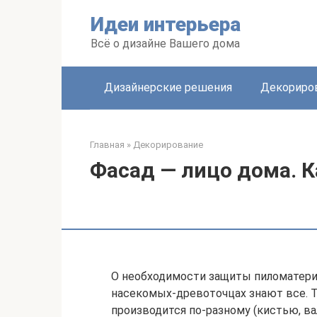
Перейти
Идеи интерьера
к
контенту
Всё о дизайне Вашего дома
Дизайнерские решения
Декориро
Главная
»
Декорирование
Фасад — лицо дома. К
О необходимости защиты пиломатериа
насекомых-древоточцах знают все. Т
производится по-разному (кистью, ва