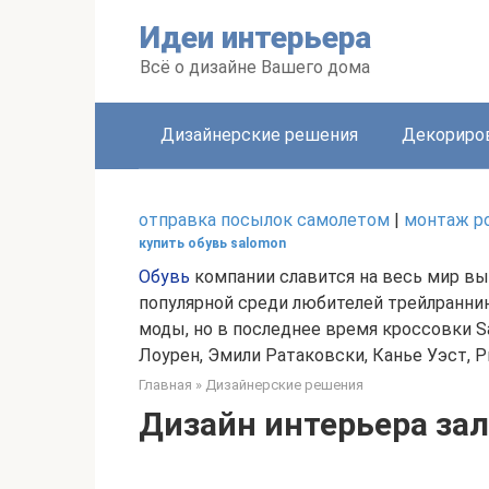
Перейти
Идеи интерьера
к
контенту
Всё о дизайне Вашего дома
Дизайнерские решения
Декориро
отправка посылок самолетом
|
монтаж р
купить обувь salomon
Обувь
компании славится на весь мир вы
популярной среди любителей трейлраннин
моды, но в последнее время кроссовки Sa
Лоурен, Эмили Ратаковски, Канье Уэст, Риа
Главная
»
Дизайнерские решения
Дизайн интерьера зал