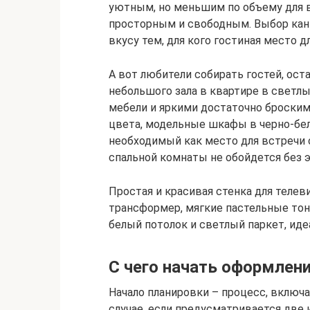
уютным, но меньшим по объему для в
просторным и свободным. Выбор кант
вкусу тем, для кого гостиная место д
А вот любители собирать гостей, ос
небольшого зала в квартире в светл
мебели и яркими достаточно броским
цвета, модельные шкафы в черно-бело
необходимый как место для встречи с
спальной комнаты не обойдется без 
Простая и красивая стенка для телев
трансформер, мягкие пастельные тона
белый потолок и светлый паркет, иде
С чего начать оформлен
Начало планировки – процесс, включ
случае, если предусматривается две 