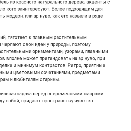
ель из красного натурального дерева, акценты с
ало кого заинтересуют. Более подходящим для
модерн, или ар нуво, как его назвали в ряде
ий, тяготеет к плавным растительным
 черпают свои идеи у природы, поэтому
стительными орнаментами, узорами, плавными
ов вполне может претендовать на ар нуво, при
делке и минимум контрастов. Ретро, приятные
тными цветовыми сочетаниями, предметами
ерам и любителям старины.
сильная задача перед современными жанрами.
жду собой, придают пространству чувство