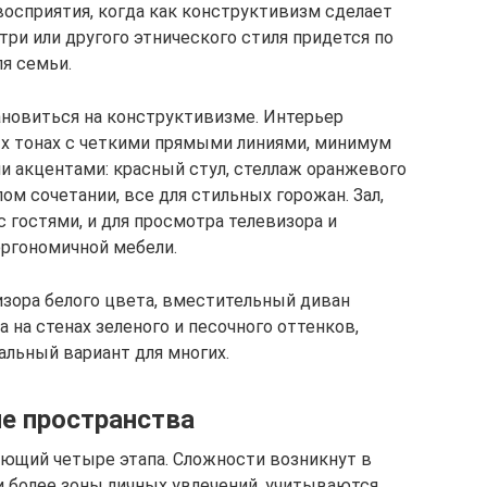
осприятия, когда как конструктивизм сделает
ри или другого этнического стиля придется по
ля семьи.
тановиться на конструктивизме. Интерьер
ых тонах с четкими прямыми линиями, минимум
и акцентами: красный стул, стеллаж оранжевого
м сочетании, все для стильных горожан. Зал,
 гостями, и для просмотра телевизора и
эргономичной мебели.
изора белого цвета, вместительный диван
 на стенах зеленого и песочного оттенков,
альный вариант для многих.
ие пространства
ающий четыре этапа. Сложности возникнут в
и более зоны личных увлечений, учитываются