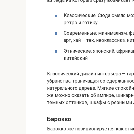
взгляда на который сразу возникает 
Классические. Сюда смело мож
ретро и готику.
Современные: минимализм, фью
арт, хай – тек, неоклассика, кит
Этнические: японский, африка
китайский.
Классический дизайн интерьера — га
убранства, граничащая со сдержаннос
натурального дерева. Мягкие спокойн
же можно сказать об ампире, шикарн
темных оттенков, шкафы с резными 
Барокко
Барокко же позиционируется как стил