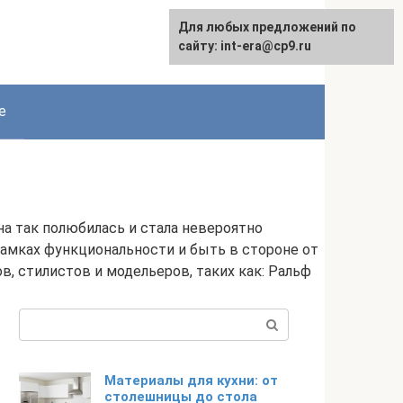
Для любых предложений по
English
сайту: int-era@cp9.ru
е
а так полюбилась и стала невероятно
рамках функциональности и быть в стороне от
в, стилистов и модельеров, таких как: Ральф
Поиск:
Материалы для кухни: от
столешницы до стола