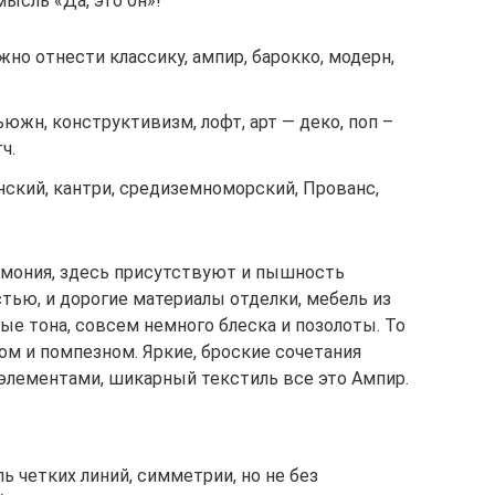
мысль «Да, это он»!
но отнести классику, ампир, барокко, модерн,
жн, конструктивизм, лофт, арт — деко, поп –
ч.
нский, кантри, средиземноморский, Прованс,
рмония, здесь присутствуют и пышность
тью, и дорогие материалы отделки, мебель из
ые тона, совсем немного блеска и позолоты. То
ом и помпезном. Яркие, броские сочетания
элементами, шикарный текстиль все это Ампир.
ь четких линий, симметрии, но не без