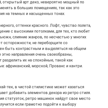
, открытый арт деко, невероятно мощный по
менять в больших помещениях, так как это
ния на темных и насыщенных тонах.
ерного, оттенки красного. Лофт, чувство полета,
ение с высокими потолками, для тех, кто любит
ьюжн, слияние жанров, по несчастью у многих
ет осторожности, не переборщите со
жен быть контрастным и выделяться на общем
се этно направления очень своеобразны,
т разделить их на спокойные, такой как
е: африканский, морской, Прованс и кантри.
ай-тек, в чистой стилистике может казаться
шает добавить элементов декора из ретро стиля.
ция статуэток, ретро машинок найдут свое место
олучится если грамотно подойти к выбору