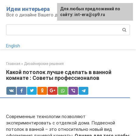
Перейти
Идеи интерьера
Для любых предложений по
к
Всё о дизайне Вашего дома
сайту: int-era@cp9.ru
контенту
Поиск:
English
Главная
»
Дизайнерские решения
Какой потолок лучше сделать в ванной
комнате : Советы профессионалов
Современные технологии позволяют
экспериментировать с отделкой дома. Подвесной
потолок в ванной – это относительно новый вид
оформления душевой комнаты.
Однако для того чтобы