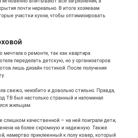
а мгновенно впитывают все загрязнения, а
рытия почти нереально. В итоге хозяевам
орые участки кухни, чтобы оптимизировать
оховой
о мечтала о ремонте, так как квартира
хотела переделать детскую, но у организаторов
отов лишь дизайн гостиной. После получения
у.
ла свежо, неизбито и довольно стильно. Правда,
под ТВ был настолько странный и напоминал
ился жильцам.
не слишком качественной — на ней поиграли дети,
менена на более скромную и надежную. Также
ый, намертво приклеенный к полу ковер, который