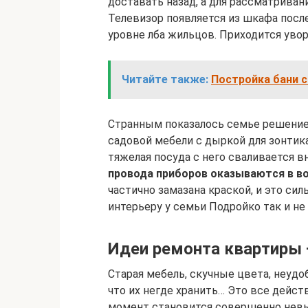
доставать назад, а для рассматриван
Телевизор появляется из шкафа после
уровне лба жильцов. Приходится увор
Читайте также:
Постройка бани с
Странным показалось семье решение 
садовой мебели с дыркой для зонтик
тяжелая посуда с него сваливается в
провода приборов оказываются в во
частично замазана краской, и это сил
интерьеру у семьи Подройко так и не
Идеи ремонта квартиры —
Старая мебель, скучные цвета, неудо
что их негде хранить… Это все дейс
момент становится совершенно невы