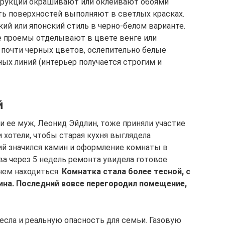
трукции окрашивают или оклеивают обоями
сть поверхностей выполняют в светлых красках.
й или японский стиль в черно-белом варианте.
ые проемы отделывают в цвете венге или
почти черных цветов, ослепительно белые
ых линий (интерьер получается строгим и
й
и ее муж, Леонид Эйдлин, тоже приняли участие
 хотели, чтобы старая кухня выглядела
ий значился камин и оформление комнаты в
ва через 5 недель ремонта увидела готовое
нем находиться.
Комнатка стала более тесной, с
на. Последний вовсе перегородил помещение,
есла и реальную опасность для семьи. Газовую