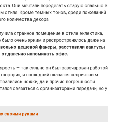
оекта. Они мечтали переделать старую спальню в
м стиле. Кроме темных тонов, среди пожеланий
го количества декора.
лучила странное помещение в стиле эклектика,
 было очень ярким и распространялось даже на
овольно дешевой фанеры, расставили кактусы
а отдаленно напоминать офис.
ярость — так сильно он был разочарован работой
 сюрприз, и последний оказался неприятным.
твалились ножки, да и прочие погрешности
тался связаться с организаторами передачи, но у
му своими руками