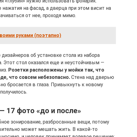
ия «глубин» нужно использовать фонарик.
 нажатия на фасад, а дверца при этом висит на
ачиваться от нее, проходя мимо.
воими руками (поэтапно)
дизайнеров об установке стола из набора
а. Этот стол оказался еще и неустойчивым —
низ.
Розетки расположены у мойки так, что
де, что совсем небезопасно.
Стена над дверью
ьно бросается в глаза. Привыкнуть к новому
 получилось.
 17 фото «до и после»
бное зонирование, разбросанные вещи, потому
твительно может мешать жить. В какой-то
носимо, и человек принимает волевое решение: