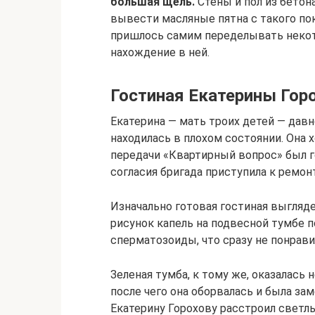
большая щель.
Стены и пол из бетон
вывести масляные пятна с такого пок
пришлось самим переделывать некот
нахождение в ней.
Гостиная Екатерины Гор
Екатерина — мать троих детей — давн
находилась в плохом состоянии. Она 
передачи «Квартирный вопрос» был г
согласия бригада приступила к ремонт
Изначально готовая гостиная выгляде
рисунок капель на подвесной тумбе 
сперматозоиды, что сразу не понрав
Зеленая тумба, к тому же, оказалась 
после чего она оборвалась и была за
Екатерину Горохову расстроил светл