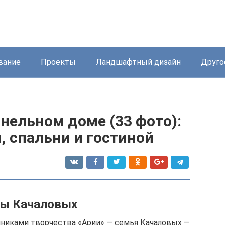
вание
Проекты
Ландшафтный дизайн
Друго
нельном доме (33 фото):
и, спальни и гостиной
ры Качаловых
никами творчества «Арии» — семья Качаловых —