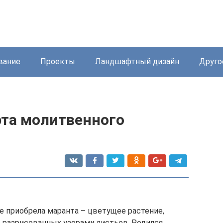
вание
Проекты
Ландшафтный дизайн
Друго
рта молитвенного
 приобрела маранта – цветущее растение,
разрисованных узорами листьев. Родился