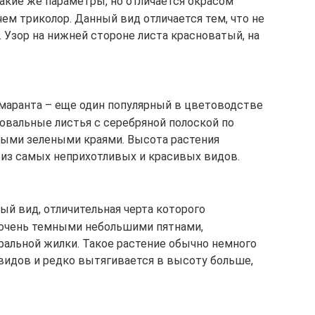
акие же параметры, но отличается окрасом
чем триколор. Данный вид отличается тем, что не
Узор на нижней стороне листа красноватый, на
маранта – еще один популярный в цветоводстве
 овальные листья с серебряной полоской по
ыми зелеными краями. Высота растения
н из самых неприхотливых и красивых видов.
й вид, отличительная черта которого
 очень темными небольшими пятнами,
альной жилки. Такое растение обычно немного
идов и редко вытягивается в высоту больше,