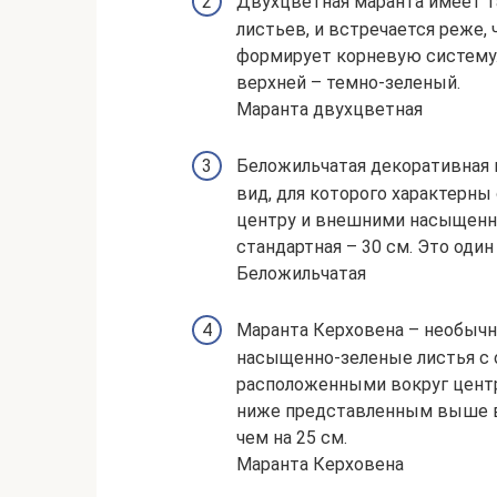
Двухцветная маранта имеет т
листьев, и встречается реже, 
формирует корневую систему. 
верхней – темно-зеленый.
Маранта двухцветная
Беложильчатая декоративная 
вид, для которого характерны
центру и внешними насыщенн
стандартная – 30 см. Это оди
Беложильчатая
Маранта Керховена – необычны
насыщенно-зеленые листья с
расположенными вокруг центр
ниже представленным выше в
чем на 25 см.
Маранта Керховена