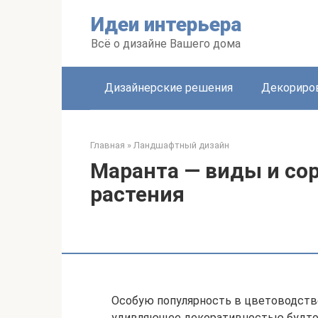
Перейти
Идеи интерьера
к
контенту
Всё о дизайне Вашего дома
Дизайнерские решения
Декориро
Главная
»
Ландшафтный дизайн
Маранта — виды и со
растения
Особую популярность в цветоводстве
удивляющее декоративностью будто 