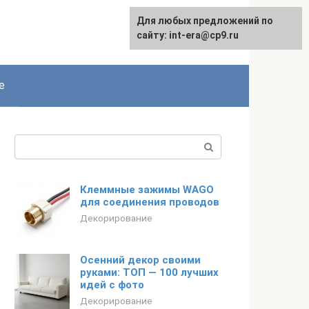
Для любых предложений по
Русский
сайту: int-era@cp9.ru
е
Поиск:
Клеммные зажимы WAGO
для соединения проводов
Декорирование
Осенний декор своими
руками: ТОП — 100 лучших
идей с фото
Декорирование